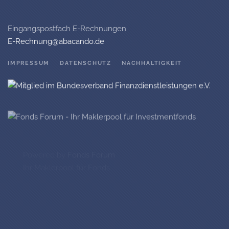
Eingangspostfach E-Rechnungen
E-Rechnung@abacando.de
IMPRESSUM
DATENSCHUTZ
NACHHALTIGKEIT
Powered by
Fonds Forum
Ihr Maklerpool für Fonds
©
2026
Abacando GmbH, alle Rechte vorbehalten.
Ihr Investmentfondsberater und Versicherungsmakler aus Hennef.
Fast 30 Jahre Erfahrung in der Anlageberatung unserer Kunden mit
Fonds.