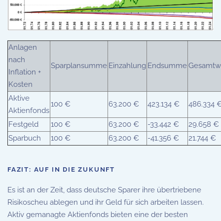
Anlagen
nach
Sparplansumme
Einzahlung
Endsumme
Gesamtw
Inflation +
Kosten
Aktive
100 €
63.200 €
423.134 €
486.334 
Aktienfonds
Festgeld
100 €
63.200 €
-33.442 €
29.658 €
Sparbuch
100 €
63.200 €
-41.356 €
21.744 €
FAZIT: AUF IN DIE ZUKUNFT
Es ist an der Zeit, dass deutsche Sparer ihre übertriebene
Risikoscheu ablegen und ihr Geld für sich arbeiten lassen.
Aktiv gemanagte Aktienfonds bieten eine der besten