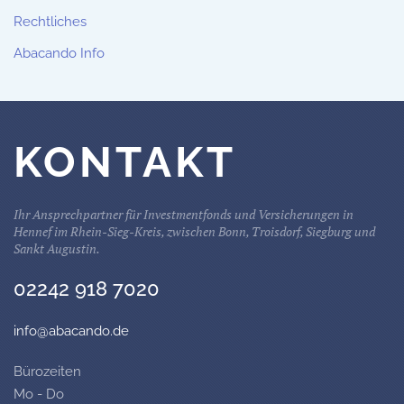
Rechtliches
Abacando Info
KONTAKT
Ihr Ansprechpartner für Investmentfonds und Versicherungen in
Hennef im Rhein-Sieg-Kreis, zwischen Bonn, Troisdorf, Siegburg und
Sankt Augustin.
02242 918 7020
info@abacando.de
Bürozeiten
Mo - Do