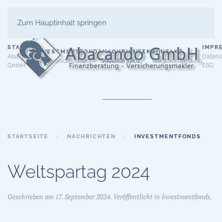
Zum Hauptinhalt springen
START
IMPR
INVESTMENTFONDS
NACHRICHTEN
KONTAKT
Abacando
Datens
Altersvorsorgedepot
Aktuelle Infos
Wegbeschreibung
GmbH
ESG
STARTSEITE
NACHRICHTEN
INVESTMENTFONDS
Weltspartag 2024
Geschrieben am
17. September 2024
. Veröffentlicht in
Investmentfonds
.