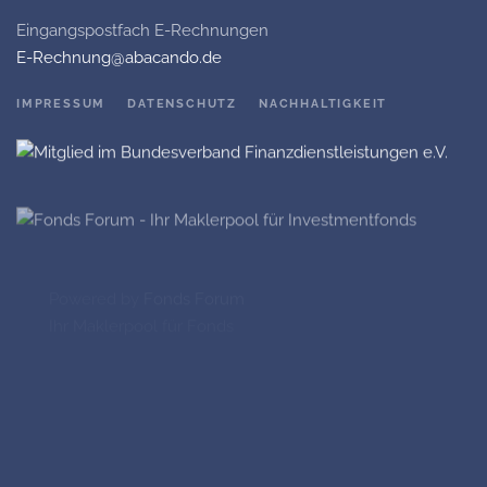
Eingangspostfach E-Rechnungen
E-Rechnung@abacando.de
IMPRESSUM
DATENSCHUTZ
NACHHALTIGKEIT
Powered by
Fonds Forum
Ihr Maklerpool für Fonds
©
2026
Abacando GmbH, alle Rechte vorbehalten.
Ihr Investmentfondsberater und Versicherungsmakler aus Hennef.
Fast 30 Jahre Erfahrung in der Anlageberatung unserer Kunden mit
Fonds.