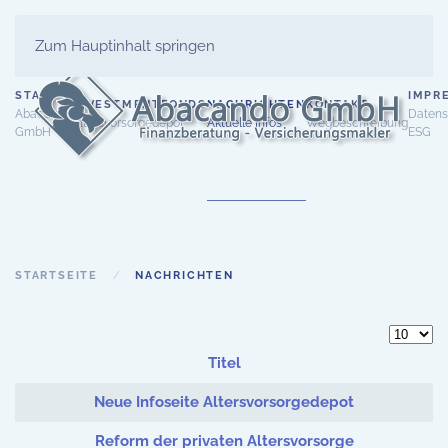
Zum Hauptinhalt springen
START
IMPR
INVESTMENTFONDS
NACHRICHTEN
KONTAKT
Abacando
Datens
Altersvorsorgedepot
Aktuelle Infos
Wegbeschreibung
GmbH
ESG
STARTSEITE
NACHRICHTEN
Anzeige
Titel
Beiträge
Neue Infoseite Altersvorsorgedepot
Reform der privaten Altersvorsorge