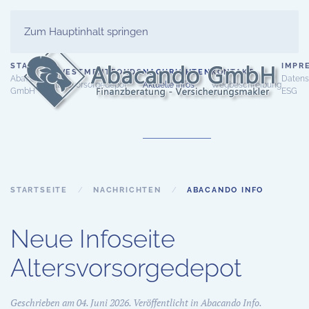
Zum Hauptinhalt springen
START
IMPR
INVESTMENTFONDS
NACHRICHTEN
KONTAKT
Abacando
Datens
Altersvorsorgedepot
Aktuelle Infos
Wegbeschreibung
GmbH
ESG
STARTSEITE
NACHRICHTEN
ABACANDO INFO
Neue Infoseite
Altersvorsorgedepot
Geschrieben am
04. Juni 2026
. Veröffentlicht in
Abacando Info
.