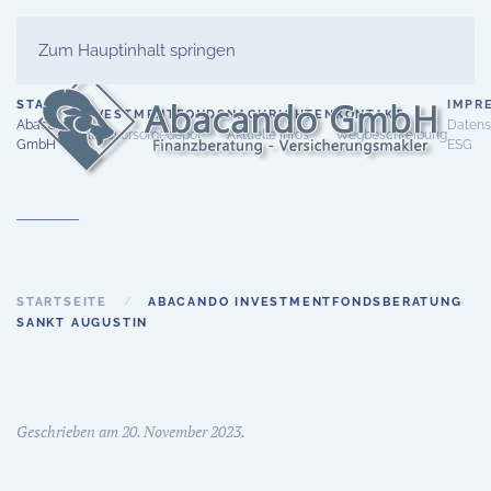
Zum Hauptinhalt springen
START
IMPR
INVESTMENTFONDS
NACHRICHTEN
KONTAKT
Abacando
Datens
Altersvorsorgedepot
Aktuelle Infos
Wegbeschreibung
GmbH
ESG
STARTSEITE
ABACANDO INVESTMENTFONDSBERATUNG
SANKT AUGUSTIN
Geschrieben am
20. November 2023
.