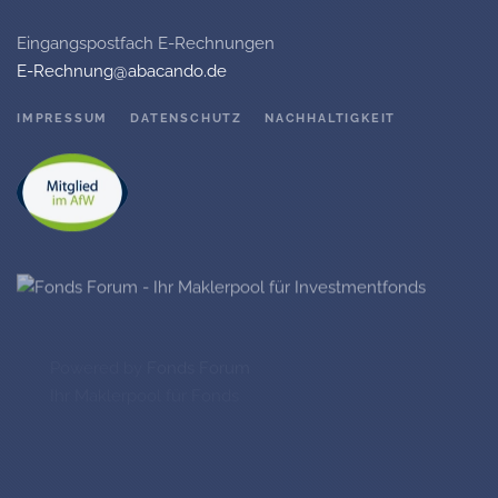
Eingangspostfach E-Rechnungen
E-Rechnung@abacando.de
IMPRESSUM
DATENSCHUTZ
NACHHALTIGKEIT
Powered by
Fonds Forum
Ihr Maklerpool für Fonds
©
2026
Abacando GmbH, alle Rechte vorbehalten.
Ihr Investmentfondsberater und Versicherungsmakler aus Hennef.
Fast 30 Jahre Erfahrung in der Anlageberatung unserer Kunden mit
Fonds.