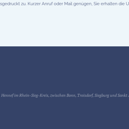
edruckt zu. Kurzer Anruf oder Mail genügen, Sie erhalten die U
 Hennef im Rhein-Sieg-Kreis, zwischen Bonn, Troisdorf, Siegburg und Sankt